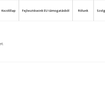
Kezdőlap
Fejlesztéseink EU támogatásból
Rólunk
Szolg
et.