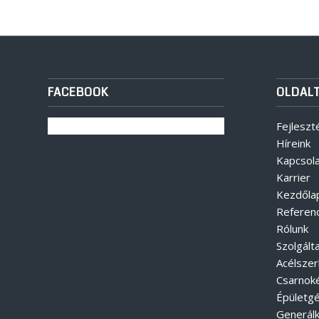
FACEBOOK
OLDAL
Fejleszt
Híreink
Kapcsol
Karrier
Kezdőla
Referenc
Rólunk
Szolgált
Acélszer
Csarnok
Épületg
Generálk