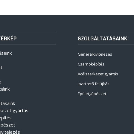
TÉRKÉP
SZOLGÁLTATÁSAINK
éseink
Generálkivitelezés
Csarnoképítés
at
Acélszerkezet gyártás
p
Ipari tető felújítás
iáink
Épületgépészet
atásaink
kezet gyártás
építés
épészet
ivitelezés